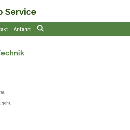
o Service
takt
Anfahrt
Technik
at,
 geht.